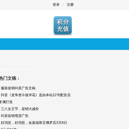
登录
|
注册
热门文稿：
▪ 服装促销叫卖广告文稿
▪ 抖音《龙争虎斗彼岸花》是由本站22号配音员
专属打造
▪ 三八女王节，促销大减价
▪ 叫卖促销甩货广告
▪ 好消息，好消息，金嘉福珠宝佛罗店3月8日