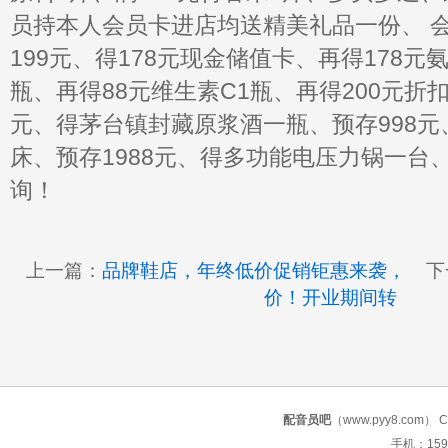
员持本人会员卡进店均送精美礼品一份、 
199元、得178元现金储值卡、再得178
瓶、再得88元维生素C1瓶、再得200元折扣
元、得茅台镇封藏原浆酒一瓶、预存998
床、预存1988元、得多功能电压力锅一台
询！
上一篇：
品牌鞋店，年终低价促销钜惠来袭，
下
价！开业期间转
配音员吧
（www.pyy8.com） Copy
手机：159 